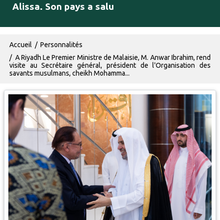
Alissa. Son pays a salu
Fil d'Ariane
Accueil
Personnalités
A Riyadh Le Premier Ministre de Malaisie, M. Anwar Ibrahim, rend
visite au Secrétaire général, président de l'Organisation des
savants musulmans, cheikh Mohamma...