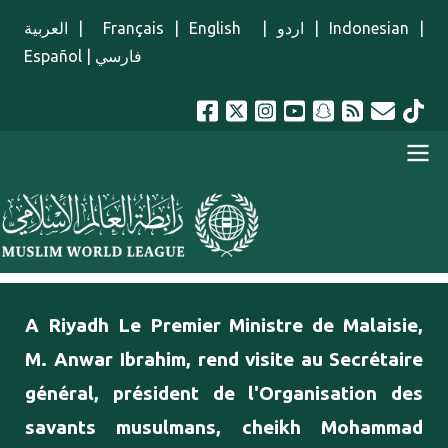
Aller au contenu principal
العربية
|
Français
|
English
|
اردو
|
Indonesian
|
Español
|
فارسي
menu french
A Riyadh Le Premier Ministre de Malaisie,
M. Anwar Ibrahim, rend visite au Secrétaire
général, président de l'Organisation des
savants musulmans, cheikh Mohammad