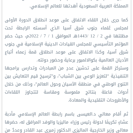
المملكة العربية السعودية أهدتها للعالم الإسلامي.
كما جرى خلال اللقاء الاتفاق على موعد انطلاق الدورة الأولى
لمجلس عُلماء جنوب شرق آسيا الذي أسسته الرابطة تحت
مظلتها في 2 / 12 /1443هـ الموافق 1 / 7 / 2022م، حيث حضر
المؤتمر التأسيسي للمجلس القيادات الدينية الإسلامية في جنوب
شرق آسيا، وكذا الاتفاق على موعد انطلاق قمة زعماء أتباع
الأديان العالمية بكوالالمبور برعاية وحضور دولته.
وستركز القمة على تدشين عددٍ من المبادرات وتدارس برامجها
التنفيذية "لتعزيز الوعي بين الشباب"، و"ترسيخ قيم التعايش بين
التنوع الوطني في منطقة الآسيان وحول العالم"، وذلك من خلال
أدوات فاعلة بنتائج ملموسة ومقاسة لتتجاوز اللقاءات
والأطروحات التقليدية والمعادة.
ثم أقام معالي د.العيسى باسم رابطة العالم الإسلامي مأدبة
عشاءٍ تكريمًا لدولة رئيس وزراء ماليزيا والوفد المرافق له، حضرها
معالي وزير الخارجية الماليزي الدكتور زمبري عبد القادر وعددٌ من