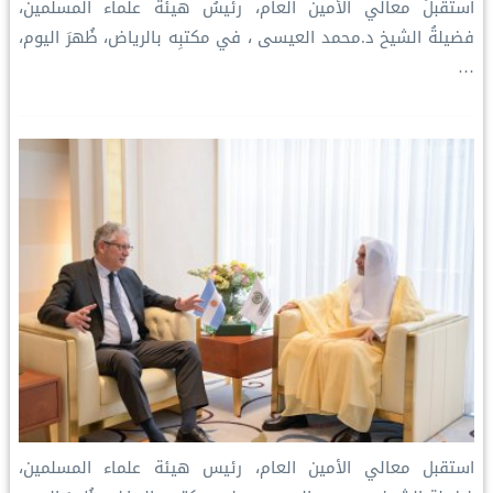
استقبلَ معالي الأمين العام، رئيسُ هيئة علماء المسلمين،
فضيلةُ الشيخ د.⁧‫محمد العيسى‬⁩ ‬⁩، في مكتبِه بالرياض، ظُهرَ اليوم،
…
استقبل معالي الأمين العام، رئيس هيئة علماء المسلمين،