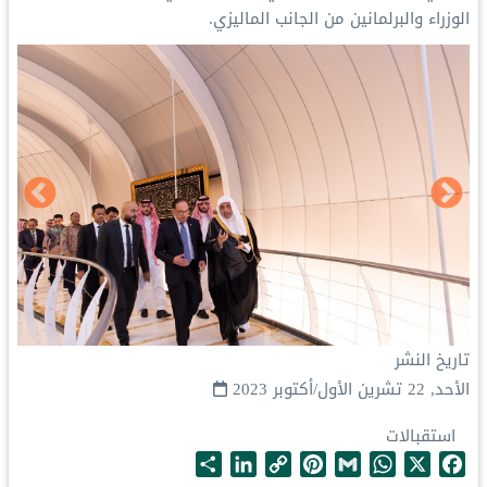
الوزراء والبرلمانين من الجانب الماليزي.
تاريخ النشر
الأحد, 22 تشرين الأول/أكتوبر 2023
استقبالات
S
L
C
P
G
W
X
F