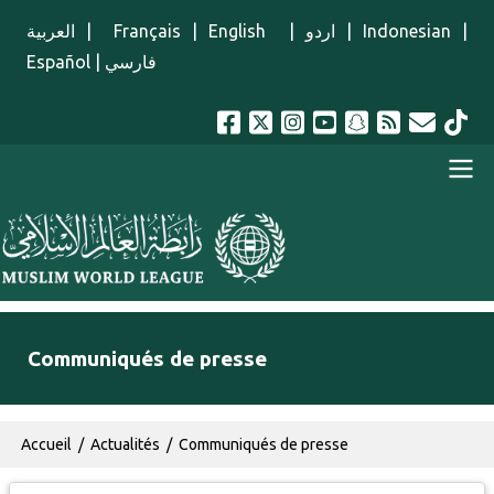
Aller au contenu principal
العربية
|
Français
|
English
|
اردو
|
Indonesian
|
Español
|
فارسي
menu french
Communiqués de presse
Fil d'Ariane
Accueil
Actualités
Communiqués de presse