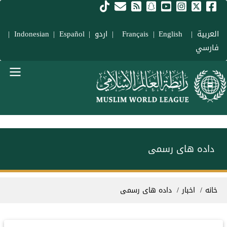
فتن به محتوای اصلی
العربية
|
Français
English
|
|
اردو
|
Español
|
Indonesian
|
فارسي
Main navigation Fars
داده های رسمی
سیر راهنما
خانه
اخبار
داده های رسمی