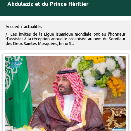
Abdulaziz et du Prince Héritier
Fil d'Ariane
Accueil
actualités
Les invités de la Ligue islamique mondiale ont eu l'honneur
d'assister à la réception annuelle organisée au nom du Serviteur
des Deux Saintes Mosquées, le roi S...