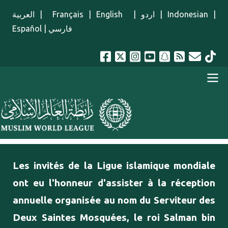
Aller au contenu principal
العربية
|
Français
|
English
|
اردو
|
Indonesian
|
Español
|
فارسي
menu french
Les invités de la Ligue islamique mondiale
ont eu l'honneur d'assister à la réception
annuelle organisée au nom du Serviteur des
Deux Saintes Mosquées, le roi Salman bin