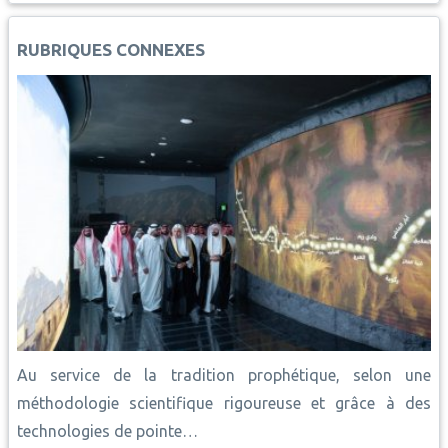
o
A
r
i
d
o
p
e
n
I
RUBRIQUES CONNEXES
k
p
s
k
n
t
Au service de la tradition prophétique, selon une
méthodologie scientifique rigoureuse et grâce à des
technologies de pointe…