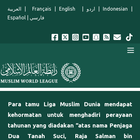
Lompat ke isi utama
العربية
|
Français
|
English
|
اردو
|
Indonesian
|
Español
|
فارسي
Menu Indonesian
Para tamu Liga Muslim Dunia mendapat
kehormatan untuk menghadiri perayaan
tahunan yang diadakan “atas nama Penjaga
Dua Tanah Suci, Raja Salman bin