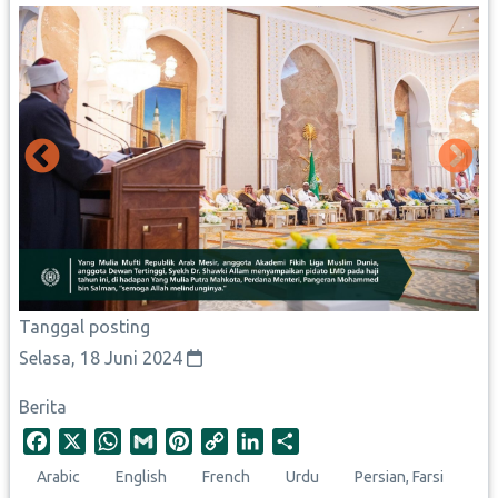
Tanggal posting
Selasa, 18 Juni 2024
Berita
F
X
W
G
P
C
L
S
a
h
m
i
o
i
h
Arabic
English
French
Urdu
Persian, Farsi
c
a
a
n
p
n
a