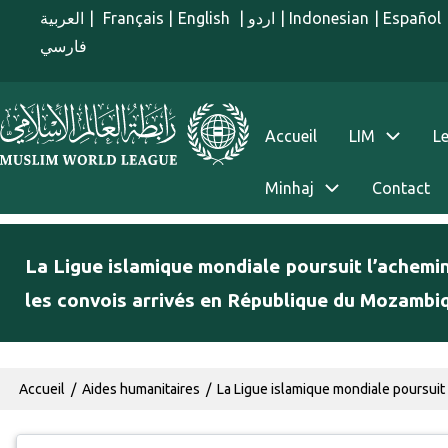
Aller au contenu principal
العربية
|
Français
|
English
|
اردو
|
Indonesian
|
Español
فارسي
menu french
Accueil
LIM
Le
Minhaj
Contact
La Ligue islamique mondiale poursuit l’achemi
les convois arrivés en République du Mozambi
Fil d'Ariane
Accueil
Aides humanitaires
La Ligue islamique mondiale poursuit 