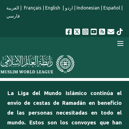
Pasar al contenido principal
العربية
|
Français
|
English
|
اردو
|
Indonesian
|
Español
|
فارسي
menu spanish
La Liga del Mundo Islámico continúa el
envío de cestas de Ramadán en beneficio
de las personas necesitadas en todo el
mundo. Estos son los convoyes que han