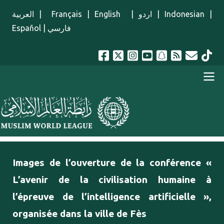
Aller au contenu principal
العربية
|
Français
|
English
|
اردو
|
Indonesian
|
Español
|
فارسي
menu french
Images de l’ouverture de la conférence «
L’avenir de la civilisation humaine à
l’épreuve de l’intelligence artificielle »,
organisée dans la ville de Fès