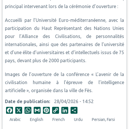
principal intervenant lors de la cérémonie d’ouverture :
Accueilli par l’Université Euro-méditerranéenne, avec la
participation du Haut Représentant des Nations Unies
pour l’Alliance des Civilisations, de personnalités
internationales, ainsi que des partenaires de l’université
et d’une élite d’universitaires et d’intellectuels issus de 75
pays, devant plus de 2000 participants.
Images de l’ouverture de la conférence « L’avenir de la
civilisation humaine à l’épreuve de l’intelligence
artificielle », organisée dans la ville de Fès.
Date de publication
28/04/2026 - 14:52
F
X
W
G
P
C
L
S
a
h
m
i
o
i
h
Arabic
English
French
Urdu
Persian, Farsi
c
a
a
n
p
n
a