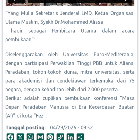
"Yang Mulia Sekretaris Jenderal LMD, Ketua Organisasi
Ulama Muslim, Syekh Dr.Mohammed Alissa
hadir sebagai Pembicara Utama dalam acara
pembukaan":
Diselenggarakan oleh Universitas Euro-Mediterania,
dengan partisipasi Perwakilan Tinggi PBB untuk Aliansi
Peradaban, tokoh-tokoh dunia, mitra universitas, serta
para akademisi dan cendekiawan terkemuka dari 75
negara, dengan kehadiran lebih dari 2.000 peserta.
Berikut adalah cuplikan pembukaan konferensi "Masa
Depan Peradaban Manusia di Era Kecerdasan Buatan
(AI)" di kota "Fez":
Tanggal posting
04/29/2026 - 09:52
F
X
W
G
P
C
L
S