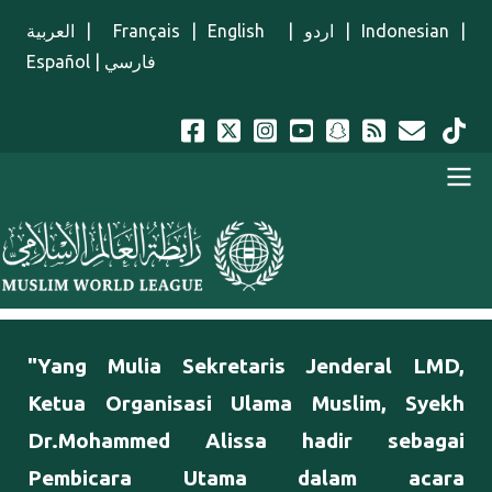
Lompat ke isi utama
العربية
|
Français
|
English
|
اردو
|
Indonesian
|
Español
|
فارسي
Menu Indonesian
"Yang Mulia Sekretaris Jenderal LMD,
Ketua Organisasi Ulama Muslim, Syekh
Dr.Mohammed Alissa hadir sebagai
Pembicara Utama dalam acara