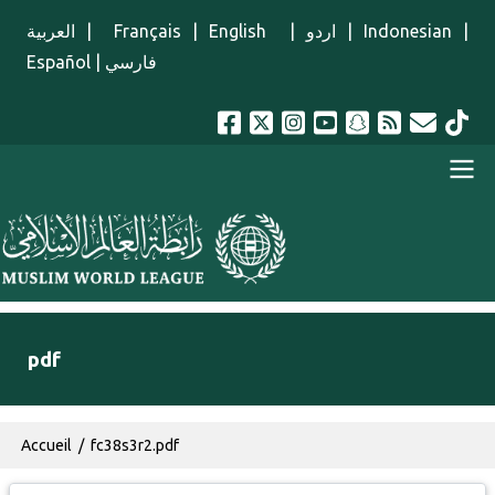
Aller au contenu principal
العربية
|
Français
|
English
|
اردو
|
Indonesian
|
Español
|
فارسي
menu french
pdf
Fil d'Ariane
Accueil
fc38s3r2.pdf