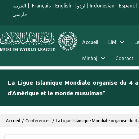
Aller au contenu principal
العربية
|
Français
|
English
|
اردو
|
Indonesian
|
Español
فارسي
menu french
Accueil
LIM
Le
Minhaj
Contact
La Ligue Islamique Mondiale organise du 4 au
d’Amérique et le monde musulman"
Fil d'Ariane
Accueil
Conférences
La Ligue Islamique Mondiale organise du 4 