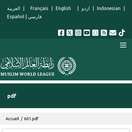
Aller au contenu principal
العربية
|
Français
|
English
|
اردو
|
Indonesian
|
Español
|
فارسي
menu french
pdf
Fil d'Ariane
Accueil
601.pdf