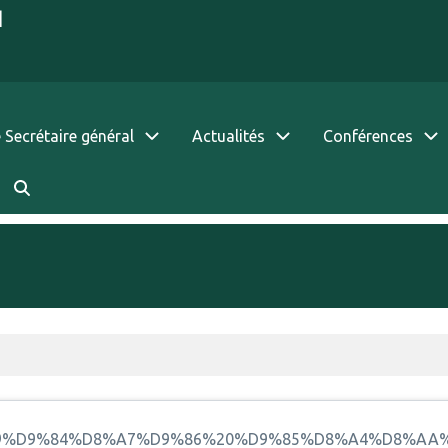
|
 Secrétaire général
Actualités
Conférences
8%A5%D8%B9%D9%84%D8%A7%D9%86%20%D9%85%D8%A4%D