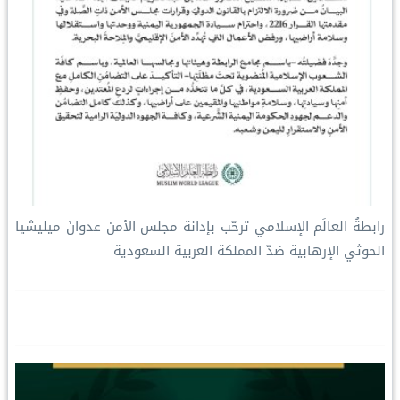
رابطةُ العالَم الإسلامي ترحّب بإدانة مجلس الأمن عدوانَ ميليشيا
الحوثي الإرهابية ضدّ المملكة العربية السعودية