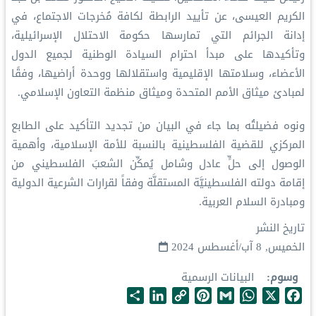
الكريم العيسى، عن تأييد الرابطة لكافة مُخرجات الاجتماع، في
إدانة الجرائم التي تمارسها حكومة الاحتلال الإسرائيلية،
وتأكيدها على مبدأ احترام السيادة الوطنية لجميع الدول
الأعضاء، وسلامتها الإقليمية واستقلالها ووحدة أراضيها، وفقًا
لمبادئ ميثاق الأمم المتحدة وميثاق منظمة التعاون الإسلامي.
ونوه فضيلتُه بما جاء في البيان من تجديد التأكيد على الطابع
المركزي للقضية الفلسطينية بالنسبة للأمة الإسلامية، وأهمية
الوصول إلى حلٍّ عادل وشامل يُمكِّن الشعبَ الفلسطيني من
إقامة دولته الفلسطينيَّة المستقلَّة وفقاً لقرارات الشرعية الدولية
ومبادرة السلام العربية.
تاريخ النشر
الخميس, 8 آب/أغسطس 2024
وسوم
البيانات الرسمية
S
L
C
P
G
W
X
F
h
i
o
i
m
h
a