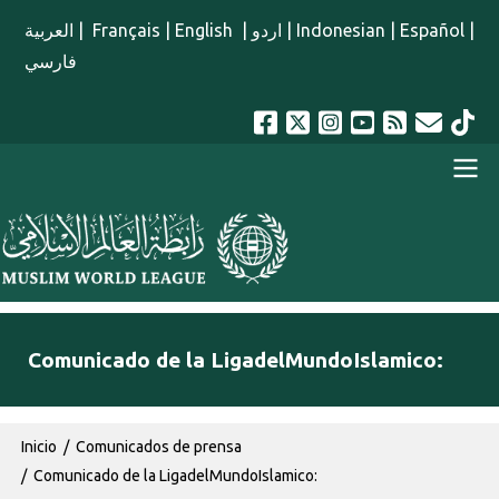
Pasar al contenido principal
العربية
|
Français
|
English
|
اردو
|
Indonesian
|
Español
|
فارسي
menu spanish
Comunicado de la LigadelMundoIslamico:
Ruta de navegación
Inicio
Comunicados de prensa
Comunicado de la LigadelMundoIslamico: