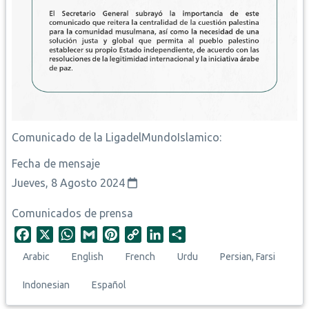
Comunicado de la LigadelMundoIslamico:
Fecha de mensaje
Jueves, 8 Agosto 2024
Comunicados de prensa
F
X
W
G
P
C
L
S
a
h
m
i
o
i
h
Arabic
English
French
Urdu
Persian, Farsi
c
a
a
n
p
n
a
e
t
i
t
y
k
r
Indonesian
Español
b
s
l
e
L
e
e