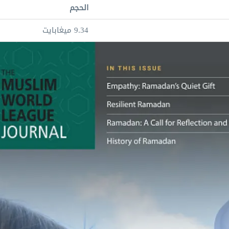
الحجم
9.34 ميغابايت