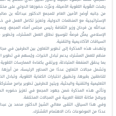
رسّخت الهُوية اللغوية الأصيلة، وعزّزت حضورَها الدولي على مخت
من جانبه أوضح الأمين العام للمجمع الدكتور عبدالله بن صال
الإستراتيجية مع المنظمات الدولية، وتعزيز تكامل العمل في خ
الإسلامي يمثّل فرصةً لتوسيع نطاق العمل المشترك، وتطوير م
السياقات الأكاديمية والتقنية.
وتهدف هذه المذكرة إلى تطوير التعاون بين الطرفين في مجالات خ
منظم للعمل المشترك يدعم تبادل الخبرات، ويُسهم في تطوير البر
بما يحقق المنفعة المتبادلة، ويرتقي بكفاءة الممارسات اللغوي
وتشمل مجالات التعاون عددًا من المحاور الرئيسة، من أبرزها: ح
للناطقين بغيرها، وتطبيق اختبارات الكفاية اللغوية، وتبادل الخ
التعليمية والتقنية والبحثية، ويتيح للطرفين تطوير برامج مشت
وتأتي هذه المذكرة ضمن جهود المجمع في تعزيز حضوره الدول
ويرسّخ مكانة اللغة العربية في المجالات المختلفة.
وفي هذا السياق، التقى معالي الشيخ الدكتور محمد بن عبدالك
عددًا من الموضوعات ذات الاهتمام المُشترَك.