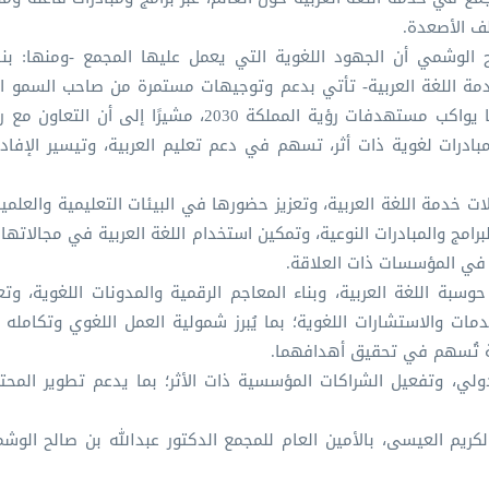
لف الأصعدة.
ح الوشمي أن الجهود اللغوية التي يعمل عليها المجمع -ومنها: بنا
دمة اللغة العربية- تأتي بدعم وتوجيهات مستمرة من صاحب السمو الأ
عبدالله بن فرحان وزير الثقافة رئيس مجلس أمناء المجمع، وبما يواكب مستهدفات رؤية المملكة 2030، 
بادرات لغوية ذات أثر، تسهم في دعم تعليم العربية، وتيسير الإفا
دمة اللغة العربية، وتعزيز حضورها في البيئات التعليمية والعلمية؛ 
امج والمبادرات النوعية، وتمكين استخدام اللغة العربية في مجالاتها
ة في المؤسسات ذات العلاقة.
وسبة اللغة العربية، وبناء المعاجم الرقمية والمدونات اللغوية، وتعل
دمات والاستشارات اللغوية؛ بما يُبرز شمولية العمل اللغوي وتكامله 
ركة تُسهم في تحقيق أهدافهما.
ي، وتفعيل الشراكات المؤسسية ذات الأثر؛ بما يدعم تطوير المحت
ريم العيسى، بالأمين العام للمجمع الدكتور عبدالله بن صالح الوش