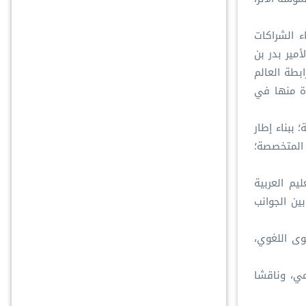
ء الشراكات
مير بدر بن
مشيرًا إلى أن التعاون مع رابطة العالم
دة منها في
ببناء إطار
 المتخصصة؛
يم العربية
بين الجوانب
وى اللغوي،
مي، وناقشا