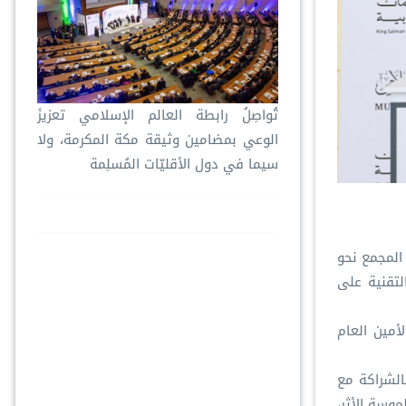
تُواصِلُ ⁧‫رابطة العالم الإسلامي‬⁩ تعزيزَ
الوعي بمضامين وثيقة مكة المكرمة، ولا
سيما في دول الأقليّات المُسلِمة
المجمع نحو
لتقنية على
أمين العام
الشراكة مع
موسة الأثر،