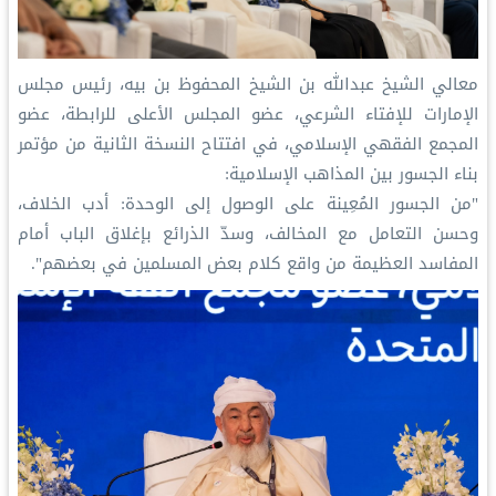
‏معالي الشيخ عبدالله بن الشيخ المحفوظ بن بيه، رئيس مجلس
الإمارات للإفتاء الشرعي، عضو المجلس الأعلى للرابطة، عضو
المجمع الفقهي الإسلامي، في افتتاح النسخة الثانية من مؤتمر
بناء الجسور بين المذاهب‬⁩ الإسلامية:
‏"من الجسور المُعِينة على الوصول إلى الوحدة: أدب الخلاف،
وحسن التعامل مع المخالف، وسدّ الذرائع بإغلاق الباب أمام
المفاسد العظيمة من واقع كلام بعض المسلمين في بعضهم".