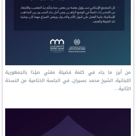
‏من أبرز ما جاء في كلمة فضيلة مفتي صيْدَا بالجمهورية
اللبنانية، الشيخ محمد عسيران، في الجلسة الختامية من النسخة
الثانية…