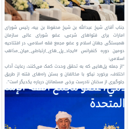
جناب آقای شیخ عبدالله بن شیخ محفوظ بن بیه، رئیس شورای
امارات برای فتواهای شرعی، عضو شورای عالی سازمان
همبستگی جهان اسلام و عضو مجمع فقه اسلامی، در افتتاحیه
دومین دوره کنفرانس ⁧#ایجاد_پل_های_ارتباطی_میان_مذاهب⁩
اسلامی:
‏”از جمله پل‌هایی که به تحقق وحدت کمک می‌کنند، رعایت آداب
اختلاف، برخورد نیکو با مخالفان و بستن راه‌های فتنه از طریق
جلوگیری از سخنان نادرست برخی مسلمانان درباره یکدیگر است”.