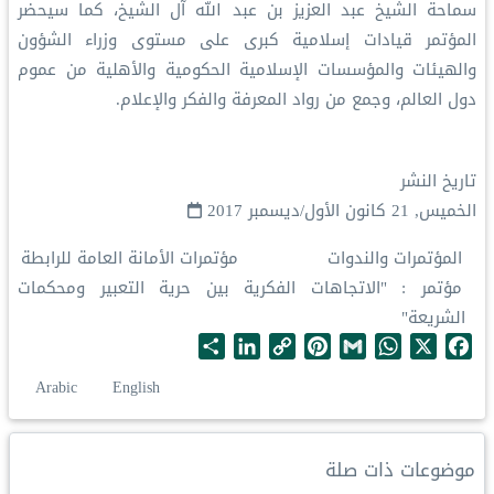
سماحة الشيخ عبد العزيز بن عبد الله آل الشيخ، كما سيحضر
المؤتمر قيادات إسلامية كبرى على مستوى وزراء الشؤون
والهيئات والمؤسسات الإسلامية الحكومية والأهلية من عموم
دول العالم، وجمع من رواد المعرفة والفكر والإعلام.
تاريخ النشر
الخميس, 21 كانون الأول/ديسمبر 2017
المؤتمرات والندوات
مؤتمرات الأمانة العامة للرابطة
مؤتمر : "الاتجاهات الفكرية بين حرية التعبير ومحكمات
الشريعة"
S
L
C
P
G
W
X
F
h
i
o
i
m
h
a
Arabic
English
a
n
p
n
a
a
c
r
k
y
t
i
t
e
e
e
L
e
l
s
b
موضوعات ذات صلة
d
i
r
A
o