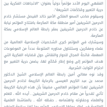
الفقهي اليوم الأحد مؤتمراً دولياً بعنوان: "الاتجاهات الفكرية بين
حرية التعبير ومُحْكَمَات الشريعة".
وسيقوم صاحب السمو الملكي الأمير خالد الفيصل مستشار خادم
الحرمين الشريفين أمير منطقة مكة المكرمة بافتتاح المؤتمر نيابة
عن خادم الحرمين الشريفين بمقر رابطة العالم الإسلامي بمكة
المكرمة.
وسيشارك في المؤتمر كبرى الشخصيات الإسلامية العالمية من
علماء ومفكرين، وستتناول محاوره المتنوعة عدداً من الموضوعات
المهمة، فاتحةً المجال للحوار والنقاش حول قضاياه الفكرية التي
هدف المؤتمر إلى وضع إطار مُحْكَمٍ لها، يضمن حرية التعبير مع
احترام الثوابت الشرعية.
وقد نوه معالي أمين رابطة العالم الإسلامي الشيخ الدكتور
محمد بن عبد الكريم العيسى بالرعاية الكريمة لخادم الحرمين
الشريفين لهذا المؤتمر العالمي، مضيفاً بأن هذه الرعاية الكريمة
تأتي تقديراً من مقام خادم الحرمين الشريفين ـ أيده الله ـ للعلم
والعلماء وحفاوته واهتمامه ـ حفظه الله ـ بالمناشط العلمية
العالمية في إطار عملها الإسلامي المثمر بما يُعزز سلامة المنهج