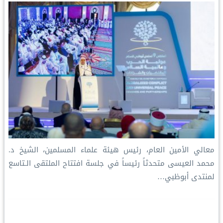
I
n
e
p
o
n
k
s
p
k
t
معالي الأمين العام، رئيس هيئة علماء المسلمين، الشيخ د.
محمد العيسى متحدثاً رئيساً في جلسة افتتاح الملتقى الـتاسع
لمنتدى أبوظبي…