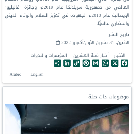
العالمي من جمهورية سريلانكا عام 2019م، وجائزة "غاليليو"
الإيطالية عام 2018م، لجهوده في تعزيز السلام والوئام الديني
والحضاري عالميًّا.
تاريخ النشر
الاثنين, 31 تشرين الأول/أكتوبر 2022
الأخبار
أخبار قمة العشرين
المؤتمرات والندوات
S
L
C
P
G
W
X
F
h
i
o
i
m
h
a
Arabic
English
a
n
p
n
a
a
c
r
k
y
t
i
t
e
e
e
L
e
l
s
b
موضوعات ذات صلة
d
i
r
A
o
I
n
e
p
o
n
k
s
p
k
t