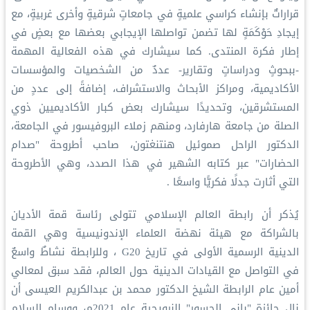
قراراتٌ بإنشاء كراسي علميةٍ في جامعاتٍ شرقيةٍ وأخرى غربيةٍ، مع
إيجادِ حَوْكَمَةٍ لها تضمن تواصلها الإيجابي بعضها مع بعضٍ في
إطار فكرة المنتدى. كما سيشارك في هذه الفعالية المهمة
-ببحوثٍ ودراساتٍ وتقارير- عددٌ من الشخصيات والمؤسسات
الأكاديمية، ومراكز الأبحاث والاستشراف، إضافةً إلى عددٍ من
المستشرقين، وتحديدًا سيشارك بعض كبار الأكاديميين ذوي
الصلة من جامعة هارفارد، ومنهم زملاء البروفيسور في الجامعة،
الدكتور الراحل صموئيل هنتنغتون، صاحب أطروحة "صدام
الحضارات" عبر كتابه الشهير في هذا الصدد، وهي الأطروحة
التي أثارت جدلًا فكريًّا واسعًا .
يُذكر أن رابطة العالم الإسلامي تتولى رئاسة قمة الأديان
بالشراكة مع هيئة نهضة العلماء الإندونيسية وهي القمة
الدينية الرسمية الأولى في تاريخ G20 ، وللرابطة نشاطٌ واسعٌ
في التواصل مع القيادات الدينية حول العالم، فقد سبق لمعالي
أمين عام الرابطة الشيخ الدكتور محمد بن عبدالكريم العيسى أن
نال جائزة "باني الجسور" النرويجية عام 2021م، ووسام السلام