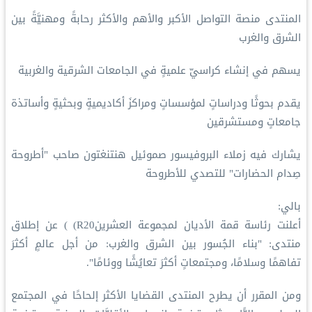
المنتدى منصة التواصل الأكبر والأهم والأكثر رحابةً ومهنيَّةً بين
الشرق والغرب
يسهم في إنشاء كراسيّ علميةٍ في الجامعات الشرقية والغربية
يقدم بحوثًا ودراساتٍ لمؤسساتٍ ومراكزَ أكاديميةٍ وبحثيةٍ وأساتذة
جامعاتٍ ومستشرقين
يشارك فيه زملاء البروفيسور صموئيل هنتنغتون صاحب "أطروحة
صِدام الحضارات" للتصدي للأطروحة
بالي:
أعلنت رئاسة قمة الأديان لمجموعة العشرينR20) ) عن إطلاق
منتدى: "بناء الجُسور بين الشرق والغرب: من أجل عالمٍ أكثرَ
تفاهمًا وسلامًا، ومجتمعاتٍ أكثرَ تعايُشًا ووئامًا".
ومن المقرر أن يطرح المنتدى القضايا الأكثر إلحاحًا في المجتمع