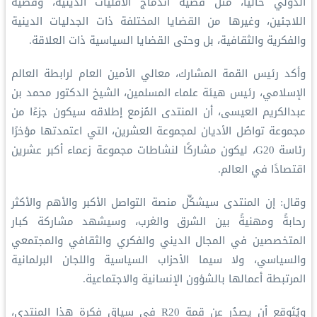
الدولي حاليًّا، مثل قضية اندماج الأقليَّات الدينية، وقضية
اللاجئين، وغيرها من القضايا المختلفة ذات الجدليات الدينية
والفكرية والثقافية، بل وحتى القضايا السياسية ذات العلاقة.
وأكد رئيس القمة المشارك، معالي الأمين العام لرابطة العالم
الإسلامي، رئيس هيئة علماء المسلمين، الشيخ الدكتور محمد بن
عبدالكريم العيسى، أن المنتدى المُزمع إطلاقه سيكون جزءًا من
مجموعة تواصُل الأديان لمجموعة العشرين، التي اعتمدتها مؤخرًا
رئاسة G20، ليكون مشاركًا لنشاطات مجموعة زعماء أكبر عشرين
اقتصادًا في العالم.
وقال: إن المنتدى سيشكِّل منصة التواصل الأكبر والأهم والأكثر
رحابةً ومهنيةً بين الشرق والغرب، وسيشهد مشاركة كبار
المتخصصين في المجال الديني والفكري والثقافي والمجتمعي
والسياسي، ولا سيما الأحزاب السياسية واللجان البرلمانية
المرتبطة أعمالها بالشؤون الإنسانية والاجتماعية.
ويُتَوقع أن يصدُر عن قمة R20 في سياق فكرة هذا المنتدى،