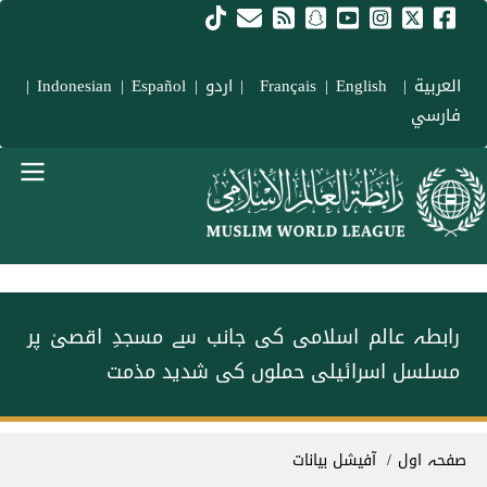
Skip to main conten
العربية
|
Français
English
|
|
اردو
|
Español
|
Indonesian
|
فارسي
menu urd
رابطہ عالم اسلامی کی جانب سے مسجدِ اقصیٰ پر
مسلسل اسرائیلی حملوں کی شدید مذمت
Breadcrum
صفحہ اول
آفیشل بیانات