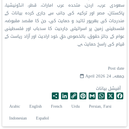
سعودی عرب، اردن، متحدہ عرب امارات، قطر، انڈونیشیا،
پاکستان، مصر اور ترکیہ کی جانب سے جاری کردہ بیانات کے
مندرجات کی بھرپور تائید و حمایت کی، جن کا مقصد مقبوضہ
فلسطینی زمین پر اسرائیلی جارحیت کا سدباب اور فلسطینی
عوام کے جائز حقوق، بالخصوص حقِ خود ارادیت اور آزاد ریاست کے
قیام کی راسخ حمایت ہے۔
Post date
جمعہ, 24 April 2026
آفیشل بیانات
S
L
C
P
G
W
X
F
h
i
o
i
m
h
a
Arabic
English
French
Urdu
Persian, Farsi
a
n
p
n
a
a
c
r
k
y
t
i
t
e
Indonesian
Español
e
e
L
e
l
s
b