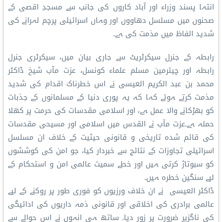
انتہا پسند وزراء اور آباد کاروں کی جانب سے مسجدِ اقصی کے
صحنوں میں مسلسل دهاووں اور وہاں اسرائیلی پرچم لہرانے کی
شدید الفاظ میں مذمت کی ہے۔
رابطہ کے جنرل سیکرٹریٹ سے جاری بیان میں، سیکرٹری جنرل
رابطہ اور چیئرمین مسلم علماء کونسل، عزت مآب شیخ ڈاکٹر
محمد بن عبد الکریم العیسی نے اس خطرناک اقدام کی شدید
مذمت کرتے ہوئے کہا کہ یہ پوری دنیا کے مسلمانوں کے جذبات
کو بھڑکانے والا عمل ہے، اور اسلامی مقدسات کی حرمت پر کھلا
حملہ ہے۔عزت مآب نے القدس میں اسلامی اور مسیحی مقدسات
کی قائم شدہ تاریخی و قانونی حیثیت کے خلاف ان مسلسل
اسرائیلی تجاوزات کے نتائج سے خبردار کیا، جو امن کی کوششوں
کو سبوتاژ کرتی ہیں اور خطے سمیت عالمی امن و استحکام کے
لیے سنگین خطرہ ہیں۔
ڈاکٹر العیسی نے ان خلاف ورزیوں کو فوری طور پر روکنے کے لیے
عالمی برادری کی اخلاقی اور قانونی ذمہ داریوں کی ادائیگی
کی ناگزیر ضرورت پر زور دیا۔ ساتھ ہی انہوں نے اس حوالے سے