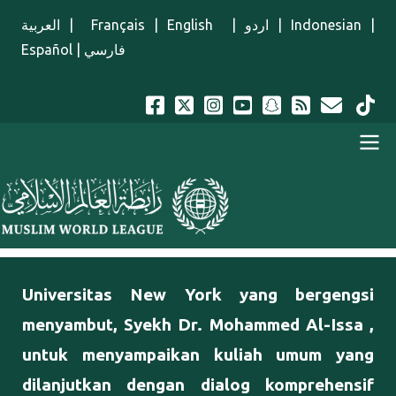
Lompat ke isi utama
العربية
|
Français
|
English
|
اردو
|
Indonesian
|
Español
|
فارسي
Menu Indonesian
Universitas New York yang bergengsi
menyambut, Syekh Dr. Mohammed Al-Issa ,
untuk menyampaikan kuliah umum yang
dilanjutkan dengan dialog komprehensif