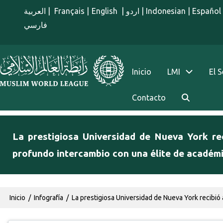
Pasar al contenido principal
العربية
|
Français
|
English
|
اردو
|
Indonesian
|
Español
فارسي
menu spanish
Inicio
LMI
El 
Contacto
La prestigiosa Universidad de Nueva York re
profundo intercambio con una élite de académi
Ruta de navegación
Inicio
Infografía
La prestigiosa Universidad de Nueva York recibió 