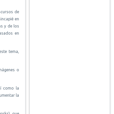
iscursos de
hincapié en
as y de los
basados en
este tema,
imágenes o
sí como la
aumentar la
orks), que