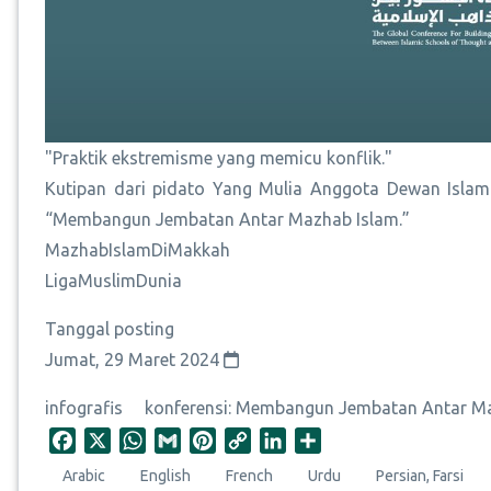
"Praktik ekstremisme yang memicu konflik."
Kutipan dari pidato Yang Mulia Anggota Dewan Islam Te
“Membangun Jembatan Antar Mazhab Islam.”
MazhabIslamDiMakkah
LigaMuslimDunia
Tanggal posting
Jumat, 29 Maret 2024
infografis
konferensi: Membangun Jembatan Antar M
F
X
W
G
P
C
L
S
a
h
m
i
o
i
h
Arabic
English
French
Urdu
Persian, Farsi