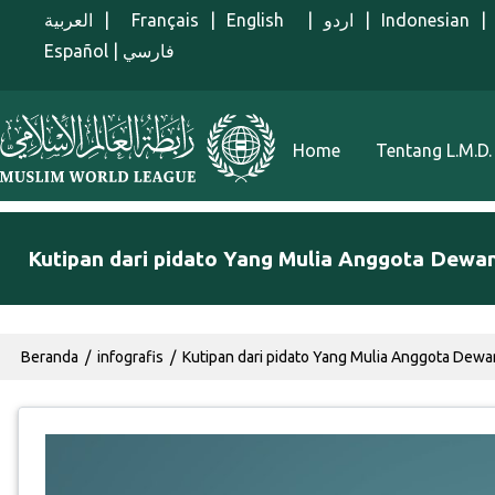
Lompat ke isi utama
العربية
|
Français
|
English
|
اردو
|
Indonesian
|
Español
|
فارسي
Menu Indonesian
Home
Tentang L.M.D.
Kutipan dari pidato Yang Mulia Anggota Dewan I
Breadcrumb
Beranda
infografis
Kutipan dari pidato Yang Mulia Anggota Dewan I