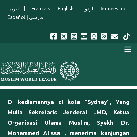
Lompat ke isi utama
العربية
|
Français
|
English
|
اردو
|
Indonesian
|
Español
|
فارسي
Menu Indonesian
Di kediamannya di kota "Sydney", Yang
Mulia Sekretaris Jenderal LMD, Ketua
Organisasi Ulama Muslim, Syekh Dr.
Mohammed Alissa , menerima kunjungan