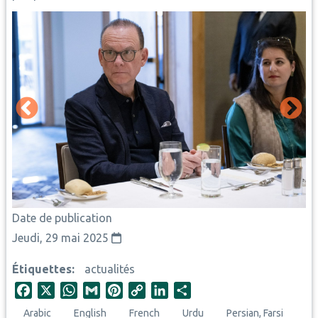
Date de publication
Jeudi, 29 mai 2025
Étiquettes
actualités
F
X
W
G
P
C
L
S
a
h
m
i
o
i
h
Arabic
English
French
Urdu
Persian, Farsi