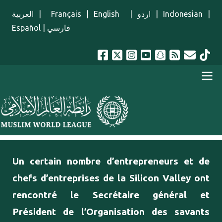
Aller au contenu principal
العربية
|
Français
|
English
|
اردو
|
Indonesian
|
Español
|
فارسي
menu french
Un certain nombre d’entrepreneurs et de
chefs d’entreprises de la Silicon Valley ont
rencontré le Secrétaire général et
Président de l’Organisation des savants