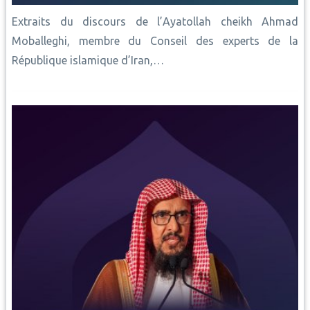
Extraits du discours de l’Ayatollah cheikh Ahmad
Moballeghi, membre du Conseil des experts de la
République islamique d’Iran,…