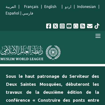
Aller au contenu principal
العربية
|
Français
|
English
|
اردو
|
Indonesian
|
Español
|
فارسي
menu french
Sous le haut patronage du Serviteur des
Deux Saintes Mosquées, débuteront les
travaux de la deuxième édition de la
conférence « Construire des ponts entre