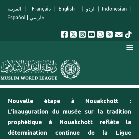
Aller au contenu principal
العربية
|
Français
|
English
|
اردو
|
Indonesian
|
Español
|
فارسي
menu french
Nouvelle étape à Nouakchott :
L’inauguration du musée sur la tradition
prophétique à Nouakchott reflète la
détermination continue de la Ligue