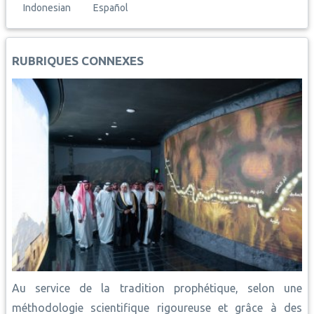
e
t
i
t
y
k
r
Indonesian
Español
b
s
l
e
L
e
e
o
A
r
i
d
o
p
e
n
I
RUBRIQUES CONNEXES
k
p
s
k
n
t
Au service de la tradition prophétique, selon une
méthodologie scientifique rigoureuse et grâce à des