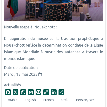
Nouvelle étape à Nouakchott :
L’inauguration du musée sur la tradition prophétique à
Nouakchott reflète la détermination continue de la Ligue
Islamique Mondiale à ouvrir des antennes à travers le
monde islamique.
Date de publication
Mardi, 13 mai 2025
actualités
F
X
W
G
P
C
L
S
a
h
m
i
o
i
h
Arabic
English
French
Urdu
Persian, Farsi
c
a
a
n
p
n
a