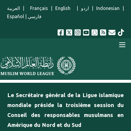
Aller au contenu principal
العربية
|
Français
|
English
|
اردو
|
Indonesian
|
Español
|
فارسي
menu french
Le Secrétaire général de la Ligue islamique
mondiale préside la troisième session du
Conseil des responsables musulmans en
Amérique du Nord et du Sud