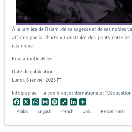
À la lumière de l’Islam, de sa sagesse et de ses nobles val
affirmé par la charte « Construire des ponts entre le
islamique :
EducationDesFilles
Date de publication
Lundi, 6 janvier 2025
Infographie
la conférence internationale : “L’éducatio
F
X
W
G
P
C
L
S
a
h
m
i
o
i
h
Arabic
English
French
Urdu
Persian, Farsi
c
a
a
n
p
n
a
e
t
i
t
y
k
r
b
s
l
e
L
e
e