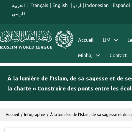
Aller au contenu principal
العربية
|
Français
|
English
|
اردو
|
Indonesian
|
Español
فارسي
menu french
Accueil
LIM
Le
Minhaj
Contact
À la lumière de l’Islam, de sa sagesse et de ses
la charte « Construire des ponts entre les éco
Fil d'Ariane
Accueil
Infographie
À la lumière de l’Islam, de sa sagesse et de ses