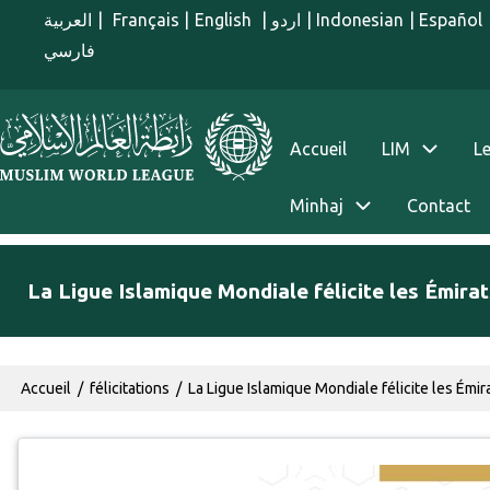
Aller au contenu principal
العربية
|
Français
|
English
|
اردو
|
Indonesian
|
Español
فارسي
menu french
Accueil
LIM
Le
Minhaj
Contact
La Ligue Islamique Mondiale félicite les Émirat
Fil d'Ariane
Accueil
félicitations
La Ligue Islamique Mondiale félicite les Émira