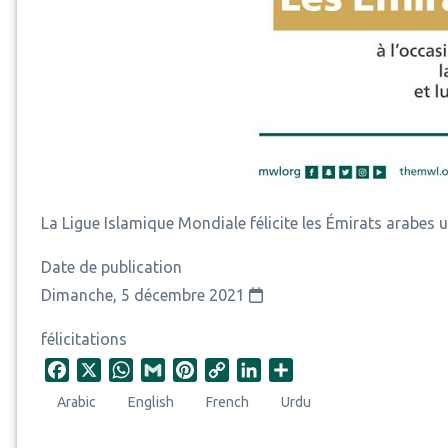
La Ligue Islamique Mondiale félicite les Émirats arabes un
Date de publication
Dimanche, 5 décembre 2021
félicitations
F
X
W
G
P
C
L
S
a
h
m
i
o
i
h
Arabic
English
French
Urdu
c
a
a
n
p
n
a
e
t
i
t
y
k
r