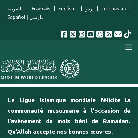
Aller au contenu principal
العربية
|
Français
|
English
|
اردو
|
Indonesian
|
Español
|
فارسي
menu french
La Ligue islamique mondiale félicite la
communauté musulmane à l’occasion de
l’avènement du mois béni de Ramadan.
Qu’Allah accepte nos bonnes œuvres.