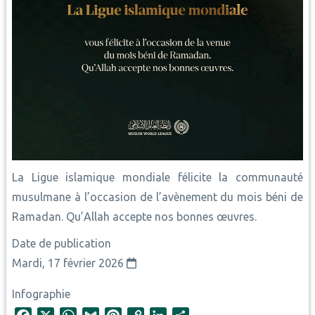
La Ligue islamique mondiale félicite la communauté
musulmane à l’occasion de l’avènement du mois béni de
Ramadan. Qu’Allah accepte nos bonnes œuvres.
Date de publication
Mardi, 17 février 2026
Infographie
F
X
W
G
P
C
L
S