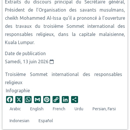
Extraits du discours principal du Secrétaire général,
Président de l’Organisation des savants musulmans,
cheikh Mohammed Al-Issa qu’il a prononcé à l’ouverture
des travaux du troisième Sommet international des
responsables religieux, dans la capitale malaisienne,
Kuala Lumpur.
Date de publication
Samedi, 13 juin 2026
Troisième Sommet international des responsables
religieux
Infographie
F
X
W
G
P
C
L
S
a
h
m
i
o
i
h
Arabic
English
French
Urdu
Persian, Farsi
c
a
a
n
p
n
a
e
t
i
t
y
k
r
Indonesian
Español
b
s
l
e
L
e
e