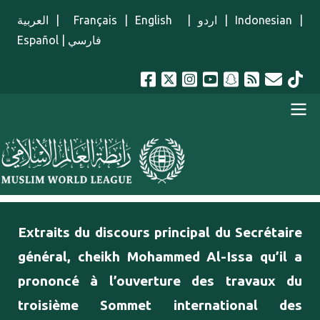
Aller au contenu principal
العربية
|
Français
|
English
|
اردو
|
Indonesian
|
Español
|
فارسي
menu french
Extraits du discours principal du Secrétaire
général, cheikh Mohammed Al-Issa qu’il a
prononcé à l’ouverture des travaux du
troisième Sommet international des