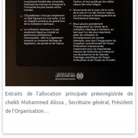
Extraits de l’allocution principale préenregistrée de
cheikh Mohammed Alissa , Secrétaire général, Président
de l’Organisation…