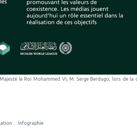
a Majesté le Roi Mohammed VI, M. Serge Berdugo, lors de la 
tation
Infographie