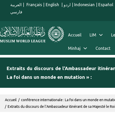
Aller au contenu principal
العربية
|
Français
|
English
|
اردو
|
Indonesian
|
Español
فارسي
menu french
Accueil
LIM
Le
Minhaj
Contact
Extraits du discours de l’Ambassadeur itinéra
La foi dans un monde en mutation » :
Fil d'Ariane
Accueil
conférence internationale : La foi dans un monde en mutat
Extraits du discours de l’Ambassadeur itinérant de sa Majesté le Ro