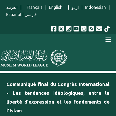
Aller au contenu principal
العربية
|
Français
|
English
|
اردو
|
Indonesian
|
Español
|
فارسي
menu french
Communiqué final du Congrès International
- Les tendances idéologiques, entre la
liberté d'expression et les fondements de
l'Islam