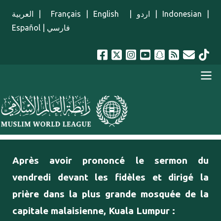
Aller au contenu principal
العربية
|
Français
|
English
|
اردو
|
Indonesian
|
Español
|
فارسي
menu french
Après avoir prononcé le sermon du
vendredi devant les fidèles et dirigé la
prière dans la plus grande mosquée de la
capitale malaisienne, Kuala Lumpur :