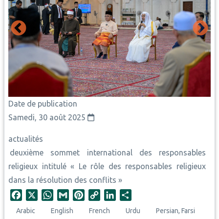
Date de publication
Samedi, 30 août 2025
actualités
deuxième sommet international des responsables
religieux intitulé « Le rôle des responsables religieux
dans la résolution des conflits »
F
X
W
G
P
C
L
S
a
h
m
i
o
i
h
Arabic
English
French
Urdu
Persian, Farsi
c
a
a
n
p
n
a