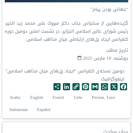
“جهانی بودن پیام”
گزیده‌هایی از سخنرانی جناب دکتر مبروک علی محمد زید الخیر،
رئیس شورای عالی اسلامی الجزایر، در نشست اصلی دومین دوره
کنفرانس ایجاد پل‌های ارتباطی میان مذاهب اسلامی:
تاریخ مطلب
دوشنبه, 10 مارس 2025
دومین نسخه‌ی کنفرانس “ایجاد پل‌های میان مذاهب اسلامی”
اینفوگرافیک
S
L
C
P
G
W
X
F
h
i
o
i
m
h
a
Arabic
English
French
Urdu
Persian, Farsi
a
n
p
n
a
a
c
r
k
y
t
i
t
e
Indonesian
Español
e
e
L
e
l
s
b
d
i
r
A
o
I
n
e
p
o
سایر مباحث