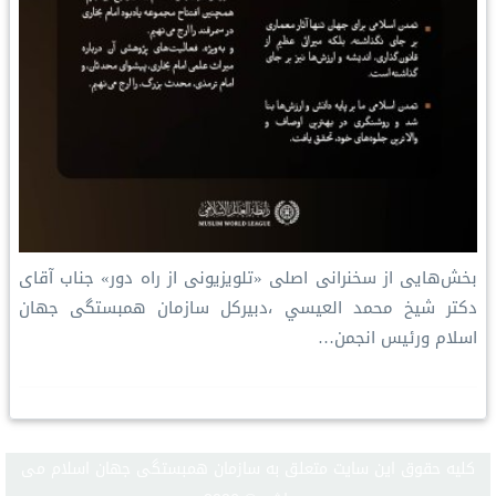
بخش‌هایی از سخنرانی اصلی «تلویزیونی از راه دور» جناب آقای
دکتر شیخ محمد العيسي ،دبیرکل سازمان همبستگی جهان
اسلام ورئیس انجمن…
كليه حقوق اين سايت متعلق به سازمان همبستگی جهان اسلام می