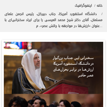
سیر راهنما
خانه
اینفوگرافیک
دانشگاه استنفورد آمریکا، جناب دبیرکل، رئیس انجمن علمای
مسلمان، آقای دکتر شیخ ⁧محمد العيسى⁩ ⁦را برای ایراد سخنرانی‌ای با
عنوان «ارزش‌ها در مواجهه با چالش عصر»، م...