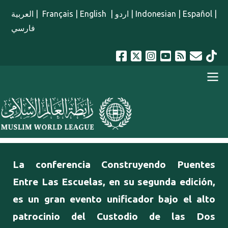
Pasar al contenido principal
العربية
|
Français
|
English
|
اردو
|
Indonesian
|
Español
|
فارسي
menu spanish
La conferencia Construyendo Puentes
Entre Las Escuelas, en su segunda edición,
es un gran evento unificador bajo el alto
patrocinio del Custodio de las Dos