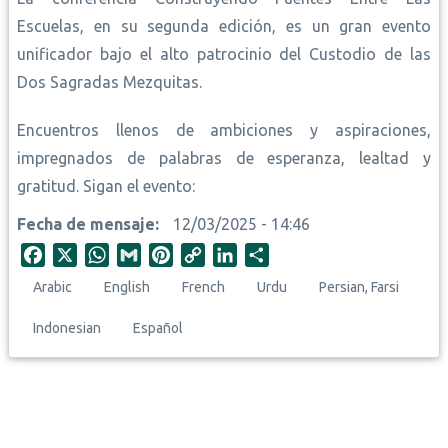
Escuelas, en su segunda edición, es un gran evento
unificador bajo el alto patrocinio del Custodio de las
Dos Sagradas Mezquitas.
Encuentros llenos de ambiciones y aspiraciones,
impregnados de palabras de esperanza, lealtad y
gratitud. Sigan el evento:
Fecha de mensaje
12/03/2025 - 14:46
F
X
W
G
P
C
L
S
a
h
m
i
o
i
h
Arabic
English
French
Urdu
Persian, Farsi
c
a
a
n
p
n
a
e
t
i
t
y
k
r
Indonesian
Español
b
s
l
e
L
e
e
o
A
r
i
d
o
p
e
n
I
k
p
s
k
n
t