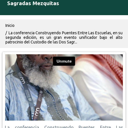
Sagradas Mezquitas
Ruta de navegación
Inicio
La conferencia Construyendo Puentes Entre Las Escuelas, en su
segunda edición, es un gran evento unificador bajo el alto
patrocinio del Custodio de las Dos Sagr...
La conferencia Construyendo Puentes Entre Las