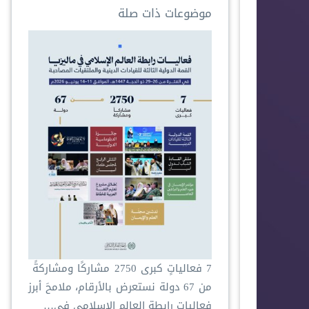
موضوعات ذات صلة
‏7 فعالياتٍ كبرى ‏2750 مشاركًا ومشاركةً ‏
من 67 دولة ‏نستعرض بالأرقام، ملامحَ أبرز
فعاليات ⁧‫رابطة العالم الإسلامي‬⁩ في…