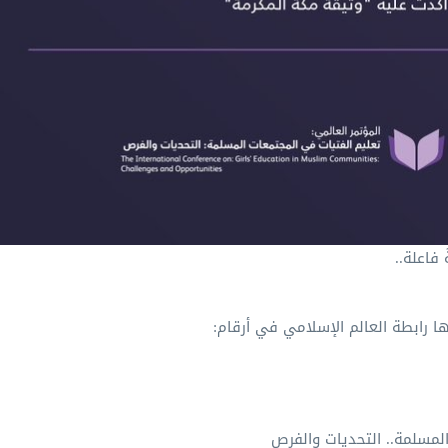
 فاعلة..
ها ⁧رابطة العالم الإسلامي⁩ في أرقام:
المسلمة.. التحديات والفرص