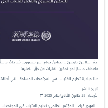
‏زخمٌ إسلاميّ تاريخيّ .. تضامنٌ دولي غير مسبوق.. مُخرجاتٌ نوعيةٌ
‏منعطفٌ حاسمٌ نحو تمكين الفتيات من حقّ التعليم؛
‏هنا ⁧‫مبادرة تعليم الفتيات ‬⁩ في المجتمعات المسلمة، التي أطلقت‫‬
تاريخ النشر
الأربعاء, 29 كانون الثاني/يناير 2025
انفوجرافيك
المؤتمر العالمي: تعليم الفتيات في المجتمعات 