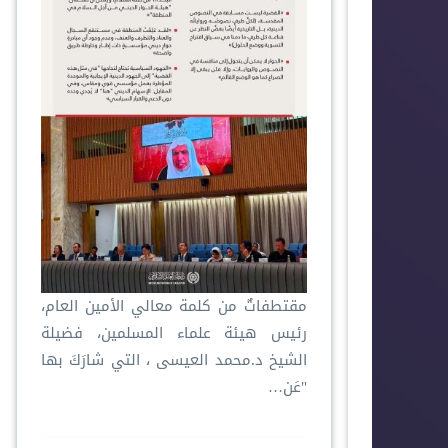
مقتطفاتٌ من كلمة معالي الأمين العام،
رئيس هيئة علماء المسلمين، فضيلة
الشيخ د.⁧‫محمد العيسى‬⁩ ‬⁩، التي شارَكَ بها
"عَن…