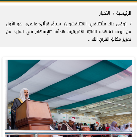
سار التنقل
الرئيسية
الأخبار
‏(وفي ذلك فَلْيَتَنَافسِ المُتَنَافِسُون) ‏ سباقٌ قرآنيّ عالميّ، هو الأول
من نوعه تشهده القارّة الأفريقية، هدفُه "الإسهام في المزيد من
تعزيز مكانةِ القرآنِ الك...