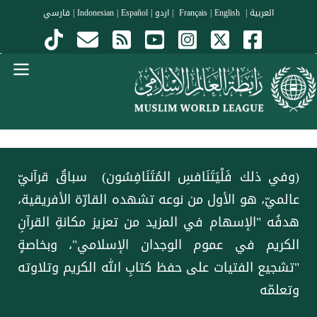
جاوز إلى المحتوى الرئيسي
العربية
|
Français
English
|
|
اردو
|
Español
|
Indonesian
|
فارسي
Menu Arabi
‏(وفي ذلك فَلْيَتَنَافسِ المُتَنَافِسُون) ‏ سباقٌ قرآنيّ
عالميّ، هو الأول من نوعه تشهده القارّة الأفريقية،
هدفُه "الإسهام في المزيد من تعزيز مكانةِ القرآنِ
الكريم في عموم الوجدان الإسلامي"، وبخاصةٍ
"تشجيع الفتيات على حفظ كتابِ الله الكريم وتلاوته
وتعلمّه