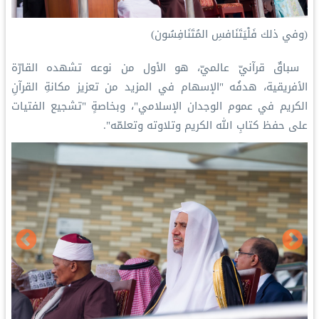
‏(وفي ذلك فَلْيَتَنَافسِ المُتَنَافِسُون)
‏ سباقٌ قرآنيّ عالميّ، هو الأول من نوعه تشهده القارّة
الأفريقية، هدفُه "الإسهام في المزيد من تعزيز مكانةِ القرآنِ
الكريم في عموم الوجدان الإسلامي"، وبخاصةٍ "تشجيع الفتيات
على حفظ كتابِ الله الكريم وتلاوته وتعلمّه".