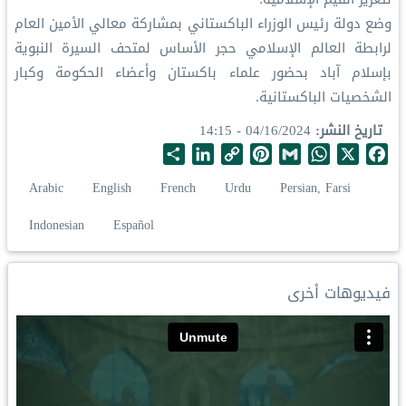
‏وضع دولة رئيس الوزراء الباكستاني بمشاركة معالي الأمين العام
لرابطة العالم الإسلامي حجر الأساس لمتحف السيرة النبوية
بإسلام آباد بحضور علماء باكستان وأعضاء الحكومة وكبار
الشخصيات الباكستانية.
تاريخ النشر
04/16/2024 - 14:15
S
L
C
P
G
W
X
F
h
i
o
i
m
h
a
Arabic
English
French
Urdu
Persian, Farsi
a
n
p
n
a
a
c
r
k
y
t
i
t
e
Indonesian
Español
e
e
L
e
l
s
b
d
i
r
A
o
I
n
e
p
o
فيديوهات أخرى
n
k
s
p
k
t