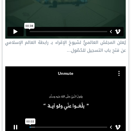
يُعلن المجلسُ العالميُّ لشيوخِ الإقراء بـ رابطة العالم الإسلامي
عن فتح باب التسجيل للحُصُول…