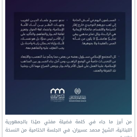
‏من أبرز ما جاء في كلمة فضيلة مفتي صيْدَا بالجمهورية
اللبنانية، الشيخ محمد عسيران، في الجلسة الختامية من النسخة