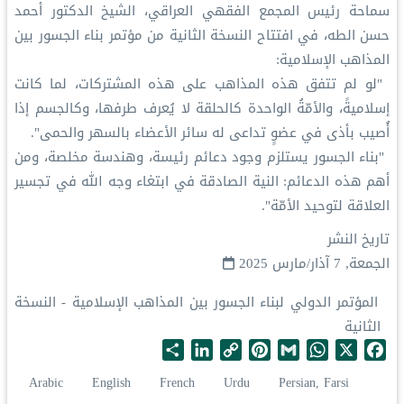
‏سماحة رئيس المجمع الفقهي العراقي، الشيخ الدكتور أحمد
حسن الطه، في افتتاح النسخة الثانية من مؤتمر بناء الجسور بين
المذاهب‬⁩ الإسلامية:
‏ "لو لم تتفق هذه المذاهب على هذه المشتركات، لما كانت
إسلاميةً، والأمّةُ الواحدة كالحلقة لا يُعرف طرفها، وكالجسم إذا
أُصيب بأذى في عضوٍ تداعى له سائر الأعضاء بالسهر والحمى".
‏ "بناء الجسور يستلزم وجود دعائم رئيسة، وهندسة مخلصة، ومن
أهم هذه الدعائم: النية الصادقة في ابتغاء وجه الله في تجسير
العلاقة لتوحيد الأمّة".
تاريخ النشر
الجمعة, 7 آذار/مارس 2025
المؤتمر الدولي لبناء الجسور بين المذاهب الإسلامية - النسخة
الثانية
S
L
C
P
G
W
X
F
h
i
o
i
m
h
a
Arabic
English
French
Urdu
Persian, Farsi
a
n
p
n
a
a
c