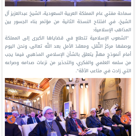
سماحة مفتي عام المملكة العربية السعودية، الشيخ عبدالعزيز آل
الشيخ، في افتتاح النسخة الثانية من مؤتمر ⁧‫بناء الجسور بين
المذاهب‬⁩ الإسلامية:
‏ "الشعوب الإسلامية تتطلع في قضاياها الكبرى إلى المملكة
بوصفها مركزَ الثِّقل، ومعقدَ الأملِ بعد اللّٰه تعالى، ونحن اليوم
أمام أنموذجٍ مهمٍّ يتعلق بالشأن الإسلامي المذهبي فيما يجب
من سلمه العلمي والفكري، والتحذير من نزعات صدامه وصراعه
التي زادت في متاعب الأمَّة".