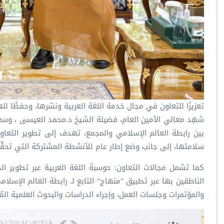
‏تعزيزًا للتعاون في مجال خدمة اللغة العربية ونشرها، وحفظًا لله
‏شهِد معالي الأمين العام، فضيلة الشيخ د.⁧‫محمد العيسى‬⁩ ‬⁩، و
بين ⁧‫رابطة العالم الإسلامي‬⁩ والمجمع، تهدف إلى تطوير الت
سلامتها، إلى جانب وضع إطار عام للأنشطة المشتركة التي تحقِّقُ 
‏كما تشمل مجالات التعاون: حوسبةَ اللغة العربية عبر تطوير الحل
الناطقين بها عبر تطبيق "منهاج" التابع لـ ⁧‫رابطة العالم الإسلا‬
والمؤتمرات وجلسات العمل، وإجراء الدراسات والبحوث العلمية المُ