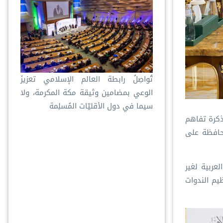
تُواصِلُ ⁧‫رابطة العالم الإسلامي‬⁩ تعزيزَ
الوعي بمضامين وثيقة مكة المكرمة، ولا
سيما في دول الأقليّات المُسلِمة
مذكرة تفاهم
محافظة على
لعربية لغير
ظيم الندوات