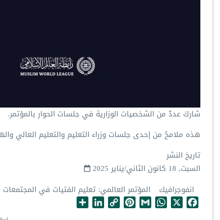
شاركَ عددٌ من الشخصيات الوزارية في جلسات الحوار بالمؤتمر.
‏هذه ملامحُ من إحدى جلسات وزراء التعليم والتعليم العالي واله
تاريخ النشر
السبت, 18 كانون الثاني/يناير 2025
انفوجرافيك
المؤتمر العالمي: تعليم الفتيات في المجتمعات 
S
L
C
P
G
W
X
F
h
i
o
i
m
h
a