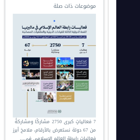
موضوعات ذات صلة
‏7 فعالياتٍ كبرى ‏2750 مشاركًا ومشاركةً ‏
من 67 دولة ‏نستعرض بالأرقام، ملامحَ أبرز
فعاليات ⁧‫رابطة العالم الإسلامي‬⁩ في…