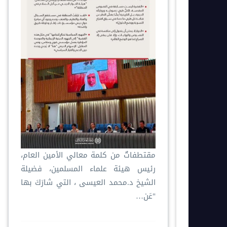
مقتطفاتٌ من كلمة معالي الأمين العام،
رئيس هيئة علماء المسلمين، فضيلة
الشيخ د.⁧‫محمد العيسى‬⁩ ‬⁩، التي شارَكَ بها
"عَن…