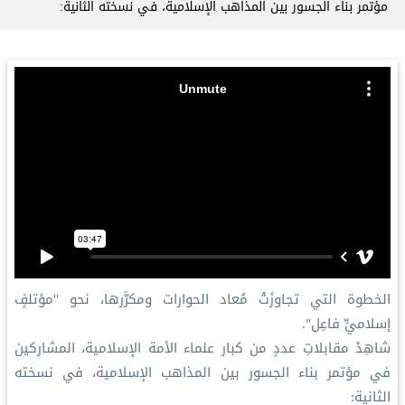
مؤتمر ⁧بناء الجسور بين المذاهب⁩ الإسلامية، في نسخته الثانية:
الخطوة التي تجاوزَتْ مُعاد الحوارات ومكرَّرها، نحو "مؤتلفٍ
إسلاميٍّ فاعِل".
شاهِدْ مقابلاتِ عددٍ من كبار علماء الأمة الإسلامية، المشاركين
في مؤتمر ⁧بناء الجسور بين المذاهب⁩ الإسلامية، في نسخته
الثانية: