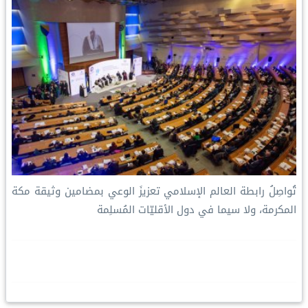
تُواصِلُ ⁧‫رابطة العالم الإسلامي‬⁩ تعزيزَ الوعي بمضامين وثيقة مكة
المكرمة، ولا سيما في دول الأقليّات المُسلِمة