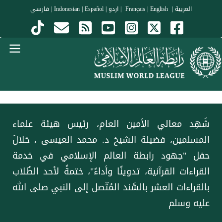
جاوز إلى المحتوى الرئيسي
العربية
|
Français
English
|
|
اردو
|
Español
|
Indonesian
|
فارسي
Menu Arabi
شَهِد معالي الأمين العام، رئيس هيئة علماء
المسلمين، فضيلة الشيخ د. ⁧‫محمد العيسى‬⁩‬⁩ ، خلالَ
حفل "جهود رابطة العالم الإسلامي في خدمة
القراءات القرآنية، تدوينًا وأداءً"، ختمةً لأحد الطُلاب
بالقراءات العشر بالسَّند المُتّصل إلى النبي صلى الله
عليه وسلم