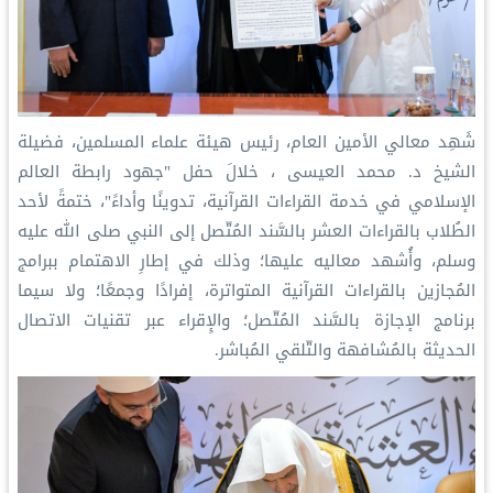
‏شَهِد معالي الأمين العام، رئيس هيئة علماء المسلمين، فضيلة
الشيخ د. ⁧‫محمد العيسى‬⁩‬⁩ ، خلالَ حفل "جهود رابطة العالم
الإسلامي في خدمة القراءات القرآنية، تدوينًا وأداءً"، ختمةً لأحد
الطُلاب بالقراءات العشر بالسَّند المُتّصل إلى النبي صلى الله عليه
وسلم، وأُشهد معاليه عليها؛ وذلك في إطارِ الاهتمام ببرامج
المُجازين بالقراءات القرآنية المتواترة، إفرادًا وجمعًا؛ ولا سيما
برنامج الإجازة بالسَّند المُتّصل؛ والإِقراء عبر تقنيات الاتصال
الحديثة بالمُشافهة والتّلقي المُباشر.